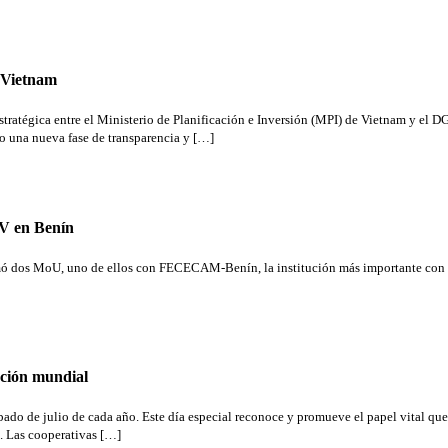
e Vietnam
stratégica entre el Ministerio de Planificación e Inversión (MPI) de Vietnam y el
do una nueva fase de transparencia y […]
V en Benín
ó dos MoU, uno de ellos con FECECAM-Benín, la institución más importante con la vi
ación mundial
ábado de julio de cada año. Este día especial reconoce y promueve el papel vital qu
. Las cooperativas […]