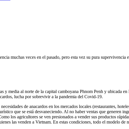
cia muchas veces en el pasado, pero esta vez su pura supervivencia es
y media al norte de la capital camboyana Phnom Penh y ubicada en la 
rdos, lucha por sobrevivir a la pandemia del Covid-19.
cesidades de anacardos en los mercados locales (restaurantes, hoteles, v
 turístico que se está desvaneciendo. Al no haber ventas que generen in
mo los agricultores se ven presionados a vender sus productos rápidam
uienes las venden a Vietnam. En estas condiciones, todo el modelo de 