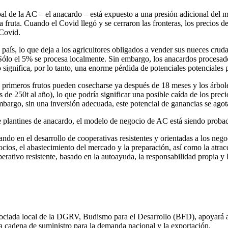
pal de la AC – el anacardo – está expuesto a una presión adicional del 
a fruta. Cuando el Covid llegó y se cerraron las fronteras, los precios
 Covid.
io país, lo que deja a los agricultores obligados a vender sus nueces c
Sólo el 5% se procesa localmente. Sin embargo, los anacardos procesado
 significa, por lo tanto, una enorme pérdida de potenciales potenciales pa
los primeros frutos pueden cosecharse ya después de 18 meses y los árbol
 250t al año), lo que podría significar una posible caída de los precio
mbargo, sin una inversión adecuada, este potencial de ganancias se agota
plantines de anacardo, el modelo de negocio de AC está siendo probado 
ndo en el desarrollo de cooperativas resistentes y orientadas a los ne
ios, el abastecimiento del mercado y la preparación, así como la atracc
erativo resistente, basado en la autoayuda, la responsabilidad propia y l
ociada local de la DGRV, Budismo para el Desarrollo (BFD), apoyará 
a cadena de suministro para la demanda nacional y la exportación.