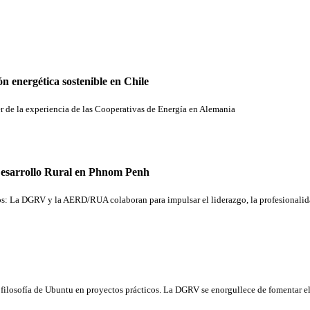
ón energética sostenible en Chile
r de la experiencia de las Cooperativas de Energía en Alemania
Desarrollo Rural en Phnom Penh
s: La DGRV y la AERD/RUA colaboran para impulsar el liderazgo, la profesionalida
 la filosofía de Ubuntu en proyectos prácticos. La DGRV se enorgullece de fomentar 