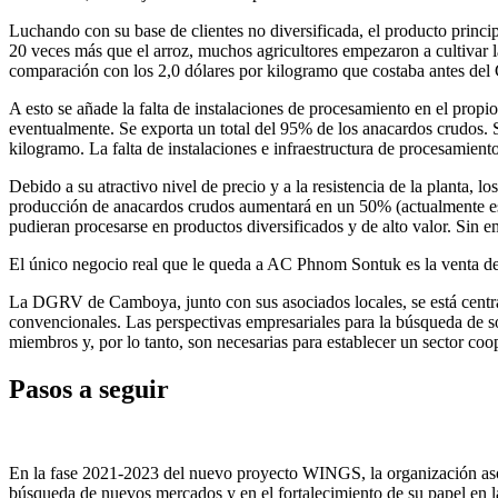
Luchando con su base de clientes no diversificada, el producto princi
20 veces más que el arroz, muchos agricultores empezaron a cultivar l
comparación con los 2,0 dólares por kilogramo que costaba antes del
A esto se añade la falta de instalaciones de procesamiento en el prop
eventualmente. Se exporta un total del 95% de los anacardos crudos. 
kilogramo. La falta de instalaciones e infraestructura de procesamiento
Debido a su atractivo nivel de precio y a la resistencia de la planta, 
producción de anacardos crudos aumentará en un 50% (actualmente es de
pudieran procesarse en productos diversificados y de alto valor. Sin e
El único negocio real que le queda a AC Phnom Sontuk es la venta de 
La DGRV de Camboya, junto con sus asociados locales, se está centra
convencionales. Las perspectivas empresariales para la búsqueda de soc
miembros y, por lo tanto, son necesarias para establecer un sector coop
Pasos a seguir
En la fase 2021-2023 del nuevo proyecto WINGS, la organización as
búsqueda de nuevos mercados y en el fortalecimiento de su papel en l